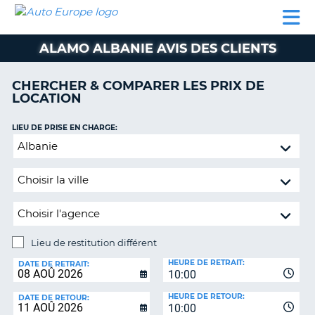
AUTO
LOCATION
LOCATION
SUPPORT
EUROPE
DE
DE
MOBILHOME
PARTENAIRES
CLIENT
VOITURE
VOITURE
ALAMO ALBANIE AVIS DES CLIENTS
MOBILHOME
CHERCHER & COMPARER LES PRIX DE
PARTENAIRES
LOCATION
SUPPORT
CLIENT
LIEU DE PRISE EN CHARGE:
ON
Lieu
MON
de
COMPTE
restitution
GÉRER
différent
MA
RÉSERVATION
Lieu de restitution différent
BELGIQUE
LIEU
HEURE DE RETRAIT:
DE
DATE DE RETRAIT:
LANGUE
10:00
RESTITUTION:
HEURE DE RETOUR:
DATE DE RETOUR:
10:00