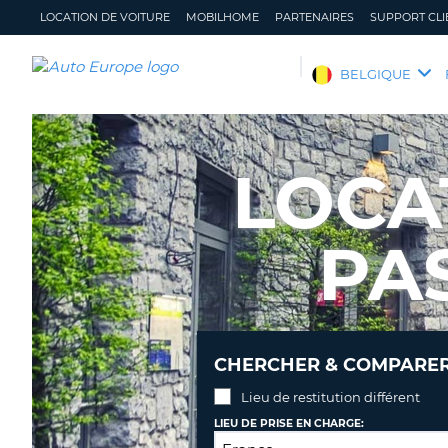
LOCATION DE VOITURE
MOBILHOME
PARTENAIRES
SUPPORT CLI
AUTO
BELGIQUE
EUROPE
LOCATION
DE
LOCA
VOITURE
MOBILHOME
PA
PARTENAIRES
SUPPORT
CLIENT
MON
GÉRER
COMPTE
MA
CHERCHER & COMPARER 
RÉSERVATION
Lieu de restitution différent
BELGIQUE
LANGUE
LIEU DE PRISE EN CHARGE: