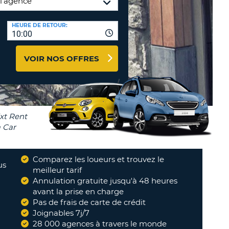
TION
NCES DE VOYAGES &
HEURE DE RETOUR:
10:00
AFFILIÉS
TÈRES
U
CONNEXION
VOIR NOS OFFRES
TÈRE
CULE
ALISER
TÈRE
Comparez les loueurs et trouvez le
CULE
us
meilleur tarif
Annulation gratuite jusqu'à 48 heures
L
avant la prise en charge
Pas de frais de carte de crédit
E
Joignables 7j/7
28 000 agences à travers le monde