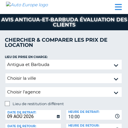
AUTO
LOCATION
LOCATION
SUPPORT
EUROPE
DE
DE
MOBILHOME
PARTENAIRES
CLIENT
VOITURE
VOITURE
AVIS ANTIGUA-ET-BARBUDA ÉVALUATION DES
CLIENTS
MOBILHOME
PARTENAIRES
CHERCHER & COMPARER LES PRIX DE
LOCATION
SUPPORT
CLIENT
ON
LIEU DE PRISE EN CHARGE:
MON
Lieu
COMPTE
de
restitution
GÉRER
différent
MA
RÉSERVATION
BELGIQUE
Lieu de restitution différent
LANGUE
LIEU
HEURE DE RETRAIT:
DE
DATE DE RETRAIT:
10:00
RESTITUTION:
HEURE DE RETOUR:
DATE DE RETOUR: