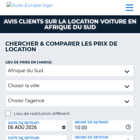
AUTO
LOCATION
LOCATION
SUPPORT
EUROPE
DE
DE
MOBILHOME
PARTENAIRES
CLIENT
VOITURE
VOITURE
AVIS CLIENTS SUR LA LOCATION VOITURE EN
AFRIQUE DU SUD
MOBILHOME
PARTENAIRES
CHERCHER & COMPARER LES PRIX DE
LOCATION
SUPPORT
CLIENT
ON
LIEU DE PRISE EN CHARGE:
MON
Lieu
COMPTE
de
restitution
GÉRER
différent
MA
RÉSERVATION
BELGIQUE
Lieu de restitution différent
LANGUE
LIEU
HEURE DE RETRAIT:
DE
DATE DE RETRAIT:
10:00
RESTITUTION:
HEURE DE RETOUR:
DATE DE RETOUR: