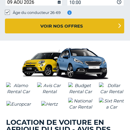
10:00
T
Âge du conducteur 26-69
VOIR NOS OFFRES
LOCATION DE VOITURE EN
AFRIQUE DU SUD - AVIS DES
H