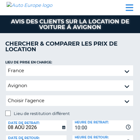
AUTO
LOCATION
LOCATION
SUPPORT
EUROPE
DE
DE
MOBILHOME
PARTENAIRES
CLIENT
VOITURE
VOITURE
AVIS DES CLIENTS SUR LA LOCATION DE
VOITURE Á AVIGNON
MOBILHOME
PARTENAIRES
CHERCHER & COMPARER LES PRIX DE
LOCATION
SUPPORT
CLIENT
ON
LIEU DE PRISE EN CHARGE:
MON
Lieu
COMPTE
de
restitution
GÉRER
différent
MA
RÉSERVATION
BELGIQUE
Lieu de restitution différent
LANGUE
LIEU
HEURE DE RETRAIT:
DE
DATE DE RETRAIT:
10:00
RESTITUTION:
HEURE DE RETOUR:
DATE DE RETOUR: