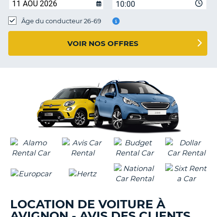
10:00
T
Âge du conducteur 26-69
VOIR NOS OFFRES
LOCATION DE VOITURE À
AVIGNON - AVIS DES CLIENTS
H