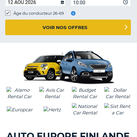
10:00
T
Âge du conducteur 26-69
VOIR NOS OFFRES
AUTO EUROPE FINLANDE
H