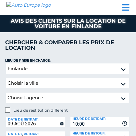
AUTO
LOCATION
LOCATION
SUPPORT
EUROPE
DE
DE
MOBILHOME
PARTENAIRES
CLIENT
VOITURE
VOITURE
AVIS DES CLIENTS SUR LA LOCATION DE
VOITURE EN FINLANDE
MOBILHOME
PARTENAIRES
CHERCHER & COMPARER LES PRIX DE
LOCATION
SUPPORT
CLIENT
ON
LIEU DE PRISE EN CHARGE:
MON
Lieu
COMPTE
de
restitution
GÉRER
différent
MA
RÉSERVATION
BELGIQUE
Lieu de restitution différent
LANGUE
LIEU
HEURE DE RETRAIT:
DE
DATE DE RETRAIT:
10:00
RESTITUTION:
HEURE DE RETOUR:
DATE DE RETOUR: