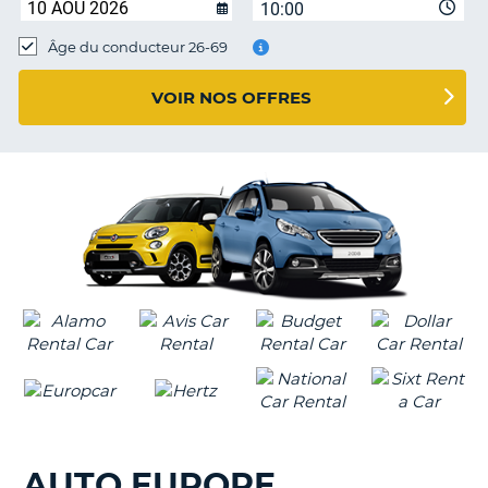
10:00
T
Âge du conducteur 26-69
VOIR NOS OFFRES
AUTO EUROPE
H