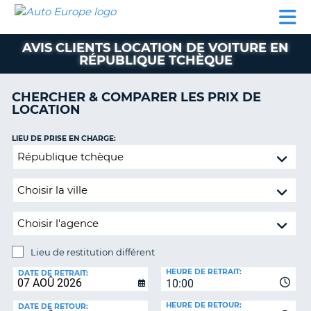
AUTO
LOCATION
LOCATION
SUPPORT
EUROPE
DE
DE
MOBILHOME
PARTENAIRES
CLIENT
VOITURE
VOITURE
AVIS CLIENTS LOCATION DE VOITURE EN
RÉPUBLIQUE TCHÈQUE
MOBILHOME
PARTENAIRES
CHERCHER & COMPARER LES PRIX DE
LOCATION
SUPPORT
CLIENT
ON
LIEU DE PRISE EN CHARGE:
MON
Lieu
COMPTE
de
restitution
GÉRER
différent
MA
RÉSERVATION
BELGIQUE
Lieu de restitution différent
LANGUE
LIEU
HEURE DE RETRAIT:
DE
DATE DE RETRAIT:
10:00
RESTITUTION:
HEURE DE RETOUR:
DATE DE RETOUR: