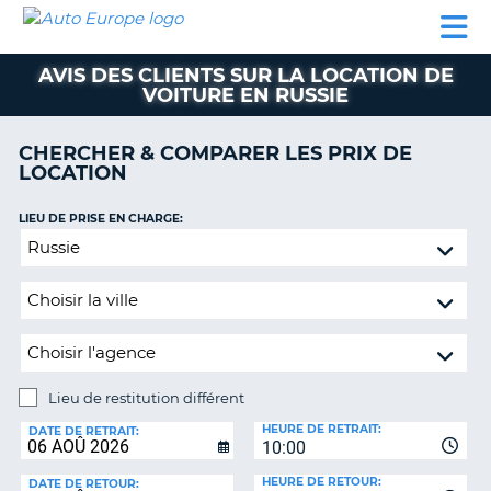
AUTO
LOCATION
LOCATION
SUPPORT
EUROPE
DE
DE
MOBILHOME
PARTENAIRES
CLIENT
VOITURE
VOITURE
AVIS DES CLIENTS SUR LA LOCATION DE
VOITURE EN RUSSIE
MOBILHOME
PARTENAIRES
CHERCHER & COMPARER LES PRIX DE
LOCATION
SUPPORT
CLIENT
ON
LIEU DE PRISE EN CHARGE:
MON
Lieu
COMPTE
de
restitution
GÉRER
différent
MA
RÉSERVATION
BELGIQUE
Lieu de restitution différent
LANGUE
LIEU
HEURE DE RETRAIT:
DE
DATE DE RETRAIT:
10:00
RESTITUTION:
HEURE DE RETOUR:
DATE DE RETOUR: