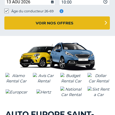
10:00
T
Âge du conducteur 26-69
VOIR NOS OFFRES
AUTO EUROPE SAINT-
H