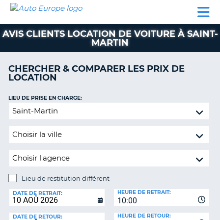
AUTO
LOCATION
LOCATION
SUPPORT
EUROPE
DE
DE
MOBILHOME
PARTENAIRES
CLIENT
VOITURE
VOITURE
AVIS CLIENTS LOCATION DE VOITURE À SAINT-
MARTIN
MOBILHOME
PARTENAIRES
CHERCHER & COMPARER LES PRIX DE
LOCATION
SUPPORT
CLIENT
ON
LIEU DE PRISE EN CHARGE:
MON
Lieu
COMPTE
de
restitution
GÉRER
différent
MA
RÉSERVATION
BELGIQUE
Lieu de restitution différent
LANGUE
LIEU
HEURE DE RETRAIT:
DE
DATE DE RETRAIT:
10:00
RESTITUTION:
HEURE DE RETOUR:
DATE DE RETOUR: