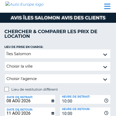
AUTO
LOCATION
LOCATION
SUPPORT
EUROPE
DE
DE
MOBILHOME
PARTENAIRES
CLIENT
VOITURE
VOITURE
AVIS ÎLES SALOMON AVIS DES CLIENTS
MOBILHOME
CHERCHER & COMPARER LES PRIX DE
PARTENAIRES
LOCATION
SUPPORT
CLIENT
LIEU DE PRISE EN CHARGE:
ON
Lieu
MON
de
COMPTE
restitution
GÉRER
différent
MA
RÉSERVATION
Lieu de restitution différent
BELGIQUE
LIEU
HEURE DE RETRAIT:
DE
DATE DE RETRAIT:
LANGUE
10:00
RESTITUTION:
HEURE DE RETOUR:
DATE DE RETOUR:
10:00