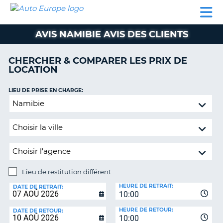
AUTO
LOCATION
LOCATION
SUPPORT
EUROPE
DE
DE
MOBILHOME
PARTENAIRES
CLIENT
VOITURE
VOITURE
AVIS NAMIBIE AVIS DES CLIENTS
MOBILHOME
CHERCHER & COMPARER LES PRIX DE
PARTENAIRES
LOCATION
SUPPORT
CLIENT
LIEU DE PRISE EN CHARGE:
ON
Lieu
MON
de
COMPTE
restitution
GÉRER
différent
MA
RÉSERVATION
Lieu de restitution différent
BELGIQUE
LIEU
HEURE DE RETRAIT:
DE
DATE DE RETRAIT:
LANGUE
10:00
RESTITUTION:
HEURE DE RETOUR:
DATE DE RETOUR:
10:00