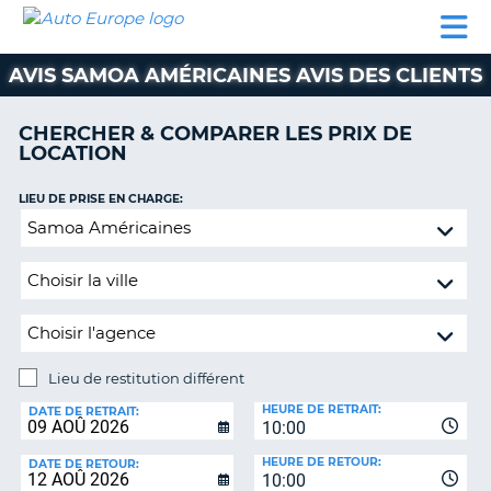
AUTO
LOCATION
LOCATION
SUPPORT
EUROPE
DE
DE
MOBILHOME
PARTENAIRES
CLIENT
VOITURE
VOITURE
AVIS SAMOA AMÉRICAINES AVIS DES CLIENTS
MOBILHOME
CHERCHER & COMPARER LES PRIX DE
PARTENAIRES
LOCATION
SUPPORT
CLIENT
LIEU DE PRISE EN CHARGE:
ON
Lieu
MON
de
COMPTE
restitution
GÉRER
différent
MA
RÉSERVATION
Lieu de restitution différent
BELGIQUE
LIEU
HEURE DE RETRAIT:
DE
DATE DE RETRAIT:
LANGUE
10:00
RESTITUTION:
HEURE DE RETOUR:
DATE DE RETOUR:
10:00