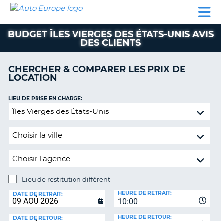
AUTO
LOCATION
LOCATION
SUPPORT
EUROPE
DE
DE
MOBILHOME
PARTENAIRES
CLIENT
VOITURE
VOITURE
BUDGET ÎLES VIERGES DES ÉTATS-UNIS AVIS
DES CLIENTS
MOBILHOME
PARTENAIRES
CHERCHER & COMPARER LES PRIX DE
LOCATION
SUPPORT
CLIENT
ON
LIEU DE PRISE EN CHARGE:
MON
Lieu
COMPTE
de
restitution
GÉRER
différent
MA
RÉSERVATION
BELGIQUE
Lieu de restitution différent
LANGUE
LIEU
HEURE DE RETRAIT:
DE
DATE DE RETRAIT:
10:00
RESTITUTION:
HEURE DE RETOUR:
DATE DE RETOUR: