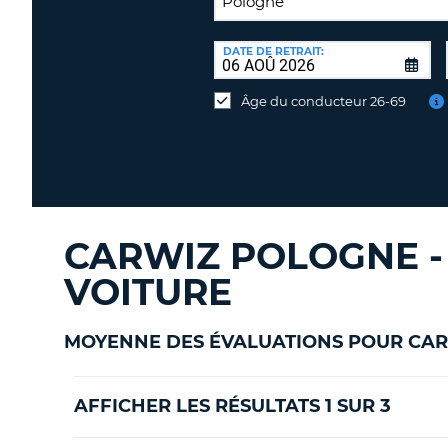
LIEU
DE
DATE DE RETRAIT:
Lieu
RESTITUTION:
de
Âge du conducteur 26-69
restitution
différent
CARWIZ POLOGNE - 
VOITURE
MOYENNE DES ÉVALUATIONS POUR CAR
AFFICHER LES RÉSULTATS 1 SUR 3