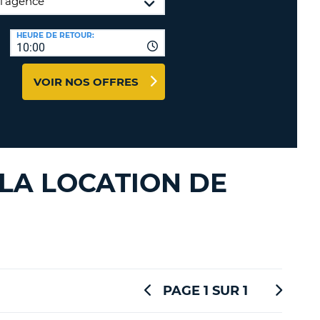
TION
NCES DE VOYAGES &
HEURE DE RETOUR:
10:00
AFFILIÉS
TÈRES
U
CONNEXION
VOIR NOS OFFRES
TÈRE
CULE
 LA LOCATION DE
ALISER
TÈRE
CULE
L
PAGE 1 SUR 1
E