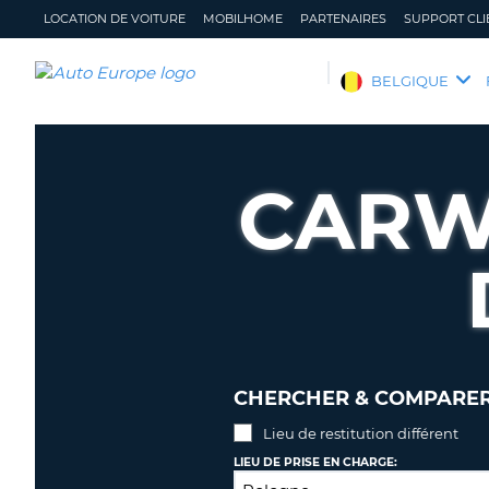
LOCATION DE VOITURE
MOBILHOME
PARTENAIRES
SUPPORT CLI
AUTO
BELGIQUE
EUROPE
LOCATION
DE
CARW
VOITURE
MOBILHOME
PARTENAIRES
SUPPORT
CLIENT
MON
GÉRER
COMPTE
MA
CHERCHER & COMPARER 
RÉSERVATION
Lieu de restitution différent
BELGIQUE
LANGUE
LIEU DE PRISE EN CHARGE: