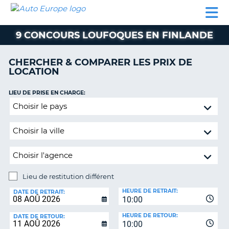
AUTO
LOCATION
LOCATION
SUPPORT
EUROPE
DE
DE
MOBILHOME
PARTENAIRES
CLIENT
VOITURE
VOITURE
9 CONCOURS LOUFOQUES EN FINLANDE
MOBILHOME
CHERCHER & COMPARER LES PRIX DE
PARTENAIRES
LOCATION
SUPPORT
CLIENT
LIEU DE PRISE EN CHARGE:
ON
Lieu
MON
de
COMPTE
restitution
GÉRER
différent
MA
RÉSERVATION
Lieu de restitution différent
BELGIQUE
LIEU
HEURE DE RETRAIT:
DE
DATE DE RETRAIT:
LANGUE
10:00
RESTITUTION:
HEURE DE RETOUR:
DATE DE RETOUR:
10:00