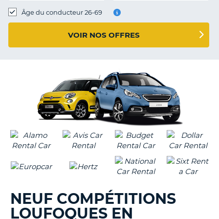
T
Âge du conducteur 26-69
VOIR NOS OFFRES
NEUF COMPÉTITIONS
LOUFOQUES EN
H