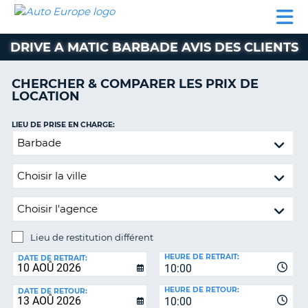
AUTO
LOCATION
LOCATION
SUPPORT
EUROPE
DE
DE
MOBILHOME
PARTENAIRES
CLIENT
VOITURE
VOITURE
DRIVE A MATIC BARBADE AVIS DES CLIENTS
MOBILHOME
CHERCHER & COMPARER LES PRIX DE
PARTENAIRES
LOCATION
SUPPORT
CLIENT
LIEU DE PRISE EN CHARGE:
ON
Lieu
MON
de
COMPTE
restitution
GÉRER
différent
MA
RÉSERVATION
Lieu de restitution différent
BELGIQUE
LIEU
HEURE DE RETRAIT:
DE
DATE DE RETRAIT:
LANGUE
10:00
RESTITUTION:
HEURE DE RETOUR:
DATE DE RETOUR:
10:00