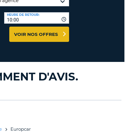
TION
NCES DE VOYAGES &
HEURE DE RETOUR:
10:00
AFFILIÉS
TÈRES
U
CONNEXION
VOIR NOS OFFRES
TÈRE
CULE
MENT D'AVIS.
ALISER
TÈRE
CULE
L
E
e
Europcar