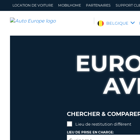
LOCATION DE VOITURE
MOBILHOME
PARTENAIRES
SUPPORT CLI
AUTO
BELGIQUE
EUROPE
LOCATION
DE
EURO
VOITURE
MOBILHOME
AV
PARTENAIRES
SUPPORT
CLIENT
MON
GÉRER
COMPTE
MA
CHERCHER & COMPARER 
RÉSERVATION
Lieu de restitution différent
BELGIQUE
LANGUE
LIEU DE PRISE EN CHARGE: