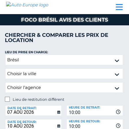
AUTO
LOCATION
LOCATION
SUPPORT
EUROPE
DE
DE
MOBILHOME
PARTENAIRES
CLIENT
VOITURE
VOITURE
FOCO BRÉSIL AVIS DES CLIENTS
MOBILHOME
CHERCHER & COMPARER LES PRIX DE
PARTENAIRES
LOCATION
SUPPORT
CLIENT
LIEU DE PRISE EN CHARGE:
ON
Lieu
MON
de
COMPTE
restitution
GÉRER
différent
MA
RÉSERVATION
Lieu de restitution différent
BELGIQUE
LIEU
HEURE DE RETRAIT:
DE
DATE DE RETRAIT:
LANGUE
10:00
RESTITUTION:
HEURE DE RETOUR:
DATE DE RETOUR:
10:00