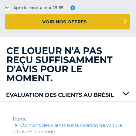
T
Âge du conducteur 26-69
VOIR NOS OFFRES
CE LOUEUR N'A PAS
REÇU SUFFISAMMENT
D'AVIS POUR LE
MOMENT.
ÉVALUATION DES CLIENTS AU BRÉSIL
Hertz
Localiza
Movida
Home
Unidas
Opinions des clients sur la location de voiture
à travers le monde
H