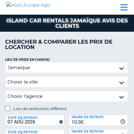
AUTO
LOCATION
LOCATION
SUPPORT
EUROPE
DE
DE
MOBILHOME
PARTENAIRES
CLIENT
VOITURE
VOITURE
ISLAND CAR RENTALS JAMAÏQUE AVIS DES
CLIENTS
MOBILHOME
PARTENAIRES
CHERCHER & COMPARER LES PRIX DE
LOCATION
SUPPORT
CLIENT
ON
LIEU DE PRISE EN CHARGE:
MON
Lieu
COMPTE
de
restitution
GÉRER
différent
MA
RÉSERVATION
BELGIQUE
Lieu de restitution différent
LANGUE
LIEU
HEURE DE RETRAIT:
DE
DATE DE RETRAIT:
10:00
RESTITUTION:
HEURE DE RETOUR:
DATE DE RETOUR: