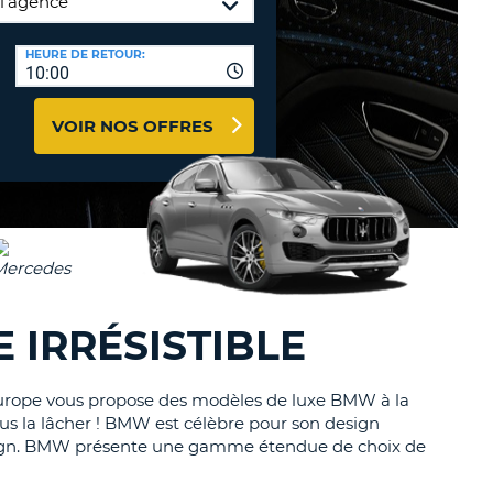
TION
NCES DE VOYAGES &
HEURE DE RETOUR:
10:00
AFFILIÉS
TÈRES
U
CONNEXION
VOIR NOS OFFRES
TÈRE
CULE
ALISER
TÈRE
 IRRÉSISTIBLE
CULE
 Europe vous propose des modèles de luxe BMW à la
L
plus la lâcher ! BMW est célèbre pour son design
design. BMW présente une gamme étendue de choix de
E