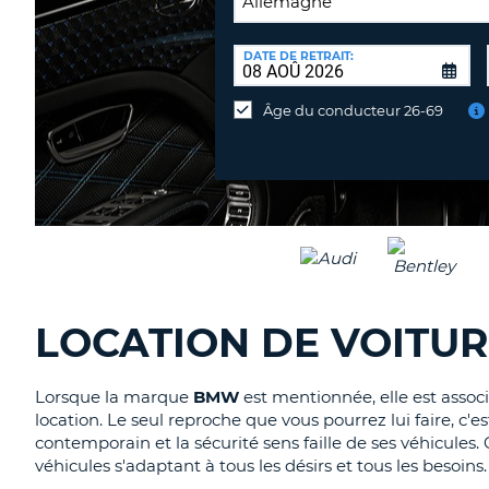
LIEU
DE
DATE DE RETRAIT:
Lieu
RESTITUTION:
de
Âge du conducteur 26-69
restitution
différent
LOCATION DE VOITUR
Lorsque la marque
BMW
est mentionnée, elle est asso
location. Le seul reproche que vous pourrez lui faire, c
contemporain et la sécurité sens faille de ses véhicu
véhicules s'adaptant à tous les désirs et tous les besoins.