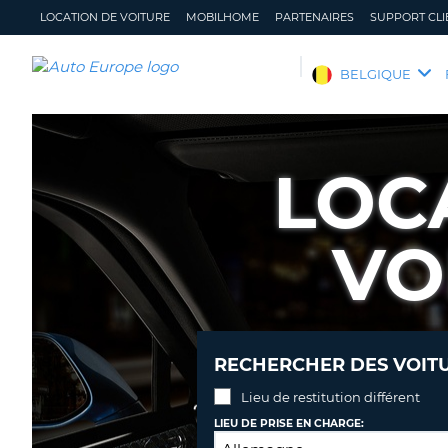
LOCATION DE VOITURE
MOBILHOME
PARTENAIRES
SUPPORT CLI
AUTO
BELGIQUE
EUROPE
LOCATION
DE
LOC
VOITURE
MOBILHOME
VO
PARTENAIRES
SUPPORT
CLIENT
MON
GÉRER
COMPTE
MA
RECHERCHER DES VOITU
RÉSERVATION
Lieu de restitution différent
BELGIQUE
LANGUE
LIEU DE PRISE EN CHARGE: