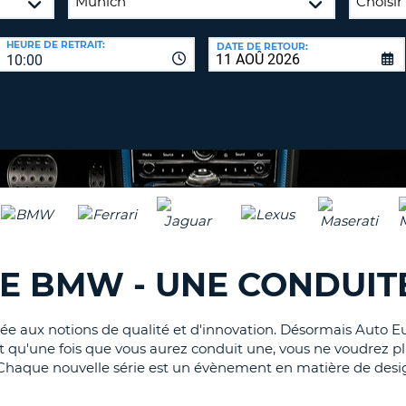
8-
VÉRIFICA
AGE
HEURE DE RETRAIT:
DATE DE RETOUR:
16
DU
10:00
CARAC
NOUVEA
AU
MOT
MOINS
DE
UN
PASSE
CARAC
MAJUS
AU
MOINS
RÉINITI
LE
UN
MOT
CARAC
E BMW - UNE CONDUITE
DE
PASSE
MINUS
AU
ciée aux notions de qualité et d'innovation. Désormais Auto
MOINS
CANCE
'est qu'une fois que vous aurez conduit une, vous ne voudrez 
UN
les. Chaque nouvelle série est un évènement en matière de 
CHIFFR
AU