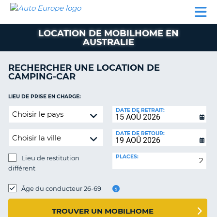
AUTO
LOCATION
LOCATION
SUPPORT
EUROPE
DE
DE
MOBILHOME
PARTENAIRES
CLIENT
VOITURE
VOITURE
LOCATION DE MOBILHOME EN
AUSTRALIE
MOBILHOME
PARTENAIRES
RECHERCHER UNE LOCATION DE
CAMPING-CAR
SUPPORT
CLIENT
ON
LIEU DE PRISE EN CHARGE:
MON
Lieu
DATE DE RETRAIT:
COMPTE
de
restitution
GÉRER
DATE DE RETOUR:
différent
MA
RÉSERVATION
PLACES:
Lieu de restitution
BELGIQUE
différent
LIEU
LANGUE
DE
Âge du conducteur 26-69
RESTITUTION:
TROUVER UN MOBILHOME