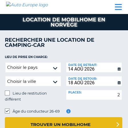
AUTO
LOCATION
LOCATION
SUPPORT
EUROPE
DE
DE
MOBILHOME
PARTENAIRES
CLIENT
VOITURE
VOITURE
LOCATION DE MOBILHOME EN
NORVÈGE
MOBILHOME
PARTENAIRES
RECHERCHER UNE LOCATION DE
CAMPING-CAR
SUPPORT
CLIENT
ON
LIEU DE PRISE EN CHARGE:
MON
Lieu
DATE DE RETRAIT:
COMPTE
de
restitution
GÉRER
DATE DE RETOUR:
différent
MA
RÉSERVATION
PLACES:
Lieu de restitution
BELGIQUE
différent
LIEU
LANGUE
DE
Âge du conducteur 26-69
RESTITUTION:
TROUVER UN MOBILHOME