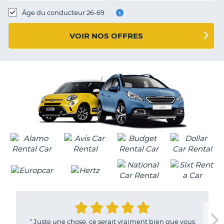
T
Âge du conducteur 26-69
VOIR NOS OFFRES
"
Juste une chose, ce serait vraiment bien que vous
H