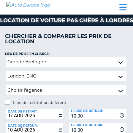
AUTO
LOCATION
LOCATION
SUPPORT
EUROPE
DE
DE
MOBILHOME
PARTENAIRES
CLIENT
VOITURE
VOITURE
LOCATION DE VOITURE PAS CHÈRE À LONDRES
MOBILHOME
CHERCHER & COMPARER LES PRIX DE
PARTENAIRES
LOCATION
SUPPORT
CLIENT
LIEU DE PRISE EN CHARGE:
ON
Lieu
MON
de
COMPTE
restitution
GÉRER
différent
MA
RÉSERVATION
Lieu de restitution différent
BELGIQUE
LIEU
HEURE DE RETRAIT:
DE
DATE DE RETRAIT:
LANGUE
10:00
RESTITUTION:
HEURE DE RETOUR:
DATE DE RETOUR:
10:00