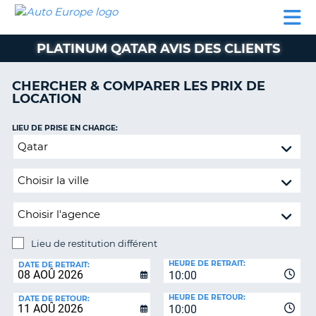
AUTO
LOCATION
LOCATION
SUPPORT
EUROPE
DE
DE
MOBILHOME
PARTENAIRES
CLIENT
VOITURE
VOITURE
PLATINUM QATAR AVIS DES CLIENTS
MOBILHOME
CHERCHER & COMPARER LES PRIX DE
PARTENAIRES
LOCATION
SUPPORT
CLIENT
LIEU DE PRISE EN CHARGE:
ON
Lieu
MON
de
COMPTE
restitution
GÉRER
différent
MA
RÉSERVATION
Lieu de restitution différent
BELGIQUE
LIEU
HEURE DE RETRAIT:
DE
DATE DE RETRAIT:
LANGUE
10:00
RESTITUTION:
HEURE DE RETOUR:
DATE DE RETOUR:
10:00