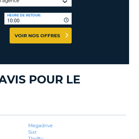
TION
NCES DE VOYAGES &
HEURE DE RETOUR:
10:00
AFFILIÉS
TÈRES
U
CONNEXION
VOIR NOS OFFRES
TÈRE
CULE
AVIS POUR LE
ALISER
TÈRE
CULE
L
Megadrive
E
Sixt
Thrifty