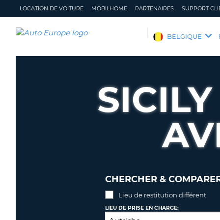
LOCATION DE VOITURE
MOBILHOME
PARTENAIRES
SUPPORT CLI
AUTO
BELGIQUE
EUROPE
LOCATION
DE
SICIL
VOITURE
MOBILHOME
AV
PARTENAIRES
SUPPORT
CLIENT
MON
GÉRER
COMPTE
MA
CHERCHER & COMPARER 
RÉSERVATION
Lieu de restitution différent
BELGIQUE
LANGUE
LIEU DE PRISE EN CHARGE: