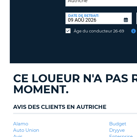
LIEU
DE
DATE DE RETRAIT:
Lieu
RESTITUTION:
de
Âge du conducteur 26-69
restitution
différent
CE LOUEUR N'A PAS 
MOMENT.
AVIS DES CLIENTS EN AUTRICHE
Alamo
Budget
Auto Union
Dryyve
Avis
Enterprise