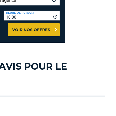
TION
NCES DE VOYAGES &
HEURE DE RETOUR:
10:00
AFFILIÉS
TÈRES
U
CONNEXION
VOIR NOS OFFRES
TÈRE
CULE
AVIS POUR LE
ALISER
TÈRE
CULE
L
E