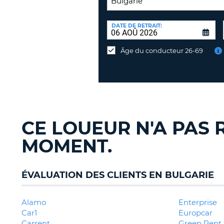
LIEU
DE
DATE DE RETRAIT:
Lieu
RESTITUTION:
de
Âge du conducteur 26-69
restitution
différent
CE LOUEUR N'A PAS 
MOMENT.
ÉVALUATION DES CLIENTS EN BULGARIE
Alamo
Enterprise
Car1
Europcar
Carrent
Green Rent