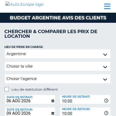
AUTO
LOCATION
LOCATION
SUPPORT
EUROPE
DE
DE
MOBILHOME
PARTENAIRES
CLIENT
VOITURE
VOITURE
BUDGET ARGENTINE AVIS DES CLIENTS
MOBILHOME
CHERCHER & COMPARER LES PRIX DE
PARTENAIRES
LOCATION
SUPPORT
CLIENT
LIEU DE PRISE EN CHARGE:
ON
Lieu
MON
de
COMPTE
restitution
GÉRER
différent
MA
RÉSERVATION
Lieu de restitution différent
BELGIQUE
LIEU
HEURE DE RETRAIT:
DE
DATE DE RETRAIT:
LANGUE
10:00
RESTITUTION:
HEURE DE RETOUR:
DATE DE RETOUR:
10:00