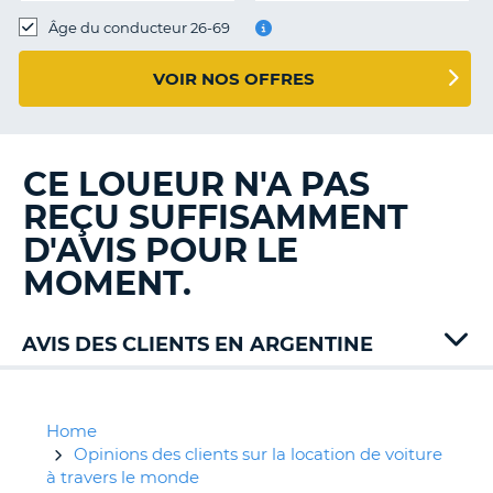
T
Âge du conducteur 26-69
VOIR NOS OFFRES
CE LOUEUR N'A PAS
REÇU SUFFISAMMENT
D'AVIS POUR LE
MOMENT.
AVIS DES CLIENTS EN ARGENTINE
Alamo
Avis
Europcar
Home
Hertz
Opinions des clients sur la location de voiture
Localiza
à travers le monde
H