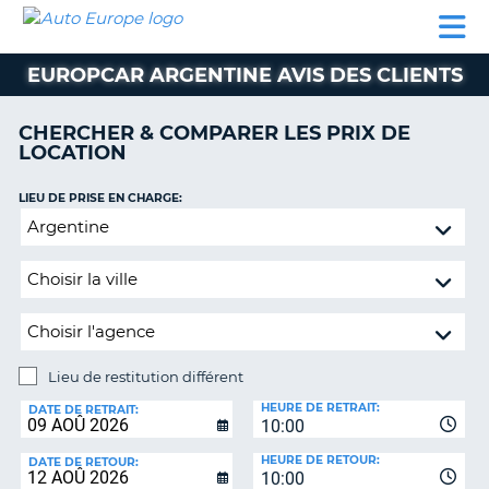
AUTO
LOCATION
LOCATION
SUPPORT
EUROPE
DE
DE
MOBILHOME
PARTENAIRES
CLIENT
VOITURE
VOITURE
EUROPCAR ARGENTINE AVIS DES CLIENTS
MOBILHOME
CHERCHER & COMPARER LES PRIX DE
PARTENAIRES
LOCATION
SUPPORT
CLIENT
LIEU DE PRISE EN CHARGE:
ON
Lieu
MON
de
COMPTE
restitution
GÉRER
différent
MA
RÉSERVATION
Lieu de restitution différent
BELGIQUE
LIEU
HEURE DE RETRAIT:
DE
DATE DE RETRAIT:
LANGUE
10:00
RESTITUTION:
HEURE DE RETOUR:
DATE DE RETOUR:
10:00