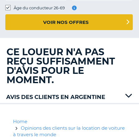
T
Âge du conducteur 26-69
VOIR NOS OFFRES
CE LOUEUR N'A PAS
REÇU SUFFISAMMENT
D'AVIS POUR LE
MOMENT.
AVIS DES CLIENTS EN ARGENTINE
Alamo
Avis
Budget
Home
Hertz
Opinions des clients sur la location de voiture
Localiza
à travers le monde
H