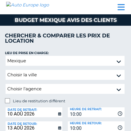
AUTO
LOCATION
LOCATION
SUPPORT
EUROPE
DE
DE
MOBILHOME
PARTENAIRES
CLIENT
VOITURE
VOITURE
BUDGET MEXIQUE AVIS DES CLIENTS
MOBILHOME
CHERCHER & COMPARER LES PRIX DE
PARTENAIRES
LOCATION
SUPPORT
CLIENT
LIEU DE PRISE EN CHARGE:
ON
Lieu
MON
de
COMPTE
restitution
GÉRER
différent
MA
RÉSERVATION
Lieu de restitution différent
BELGIQUE
LIEU
HEURE DE RETRAIT:
DE
DATE DE RETRAIT:
LANGUE
10:00
RESTITUTION:
HEURE DE RETOUR:
DATE DE RETOUR:
10:00