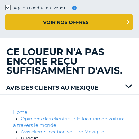
T
Âge du conducteur 26-69
VOIR NOS OFFRES
CE LOUEUR N'A PAS
ENCORE REÇU
SUFFISAMMENT D'AVIS.
AVIS DES CLIENTS AU MEXIQUE
Alamo
Avis
Dollar
Home
Europcar
Opinions des clients sur la location de voiture
Hertz
à travers le monde
Payless
Avis clients location voiture Mexique
Sixt
Budget
H