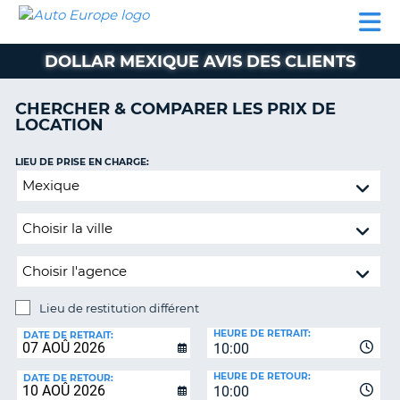
AUTO
LOCATION
LOCATION
SUPPORT
EUROPE
DE
DE
MOBILHOME
PARTENAIRES
CLIENT
VOITURE
VOITURE
DOLLAR MEXIQUE AVIS DES CLIENTS
MOBILHOME
CHERCHER & COMPARER LES PRIX DE
PARTENAIRES
LOCATION
SUPPORT
CLIENT
LIEU DE PRISE EN CHARGE:
ON
Lieu
MON
de
COMPTE
restitution
GÉRER
différent
MA
RÉSERVATION
Lieu de restitution différent
BELGIQUE
LIEU
HEURE DE RETRAIT:
DE
DATE DE RETRAIT:
LANGUE
10:00
RESTITUTION:
HEURE DE RETOUR:
DATE DE RETOUR:
10:00