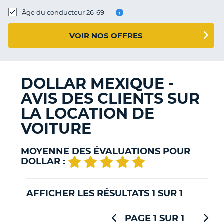
T
Âge du conducteur 26-69
VOIR NOS OFFRES
DOLLAR MEXIQUE -
AVIS DES CLIENTS SUR
LA LOCATION DE
VOITURE
MOYENNE DES ÉVALUATIONS POUR
DOLLAR :
AFFICHER LES RÉSULTATS 1 SUR 1
PAGE 1 SUR 1
H