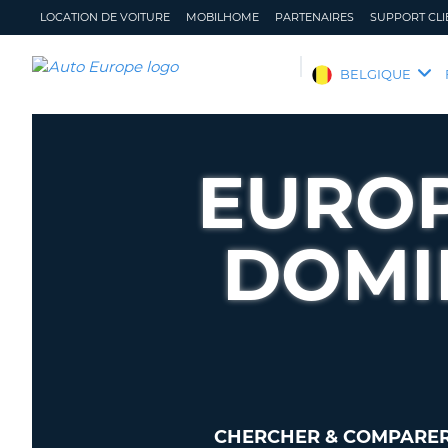
LOCATION DE VOITURE
MOBILHOME
PARTENAIRES
SUPPORT CLI
AUTO
BELGIQUE
EUROPE
LOCATION
DE
EUROP
VOITURE
MOBILHOME
DOMIN
PARTENAIRES
SUPPORT
CLIENT
MON
GÉRER
COMPTE
MA
RÉSERVATION
BELGIQUE
LANGUE
CHERCHER & COMPARER 