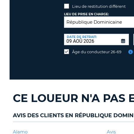
Lieu de restitution différent
LIEU DE PRISE EN CHARGE:
LIEU
DE
DATE DE RETRAIT:
Lieu
RESTITUTION:
de
Âge du conducteur 26-69
restitution
différent
CE LOUEUR N'A PAS 
AVIS DES CLIENTS EN RÉPUBLIQUE DOMIN
Alamo
Avis