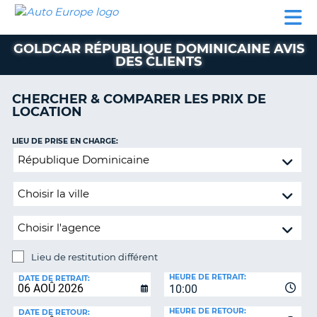
AUTO
LOCATION
LOCATION
SUPPORT
EUROPE
DE
DE
MOBILHOME
PARTENAIRES
CLIENT
VOITURE
VOITURE
GOLDCAR RÉPUBLIQUE DOMINICAINE AVIS
DES CLIENTS
MOBILHOME
PARTENAIRES
CHERCHER & COMPARER LES PRIX DE
LOCATION
SUPPORT
CLIENT
ON
LIEU DE PRISE EN CHARGE:
MON
Lieu
COMPTE
de
restitution
GÉRER
différent
MA
RÉSERVATION
BELGIQUE
Lieu de restitution différent
LANGUE
LIEU
HEURE DE RETRAIT:
DE
DATE DE RETRAIT:
10:00
RESTITUTION:
HEURE DE RETOUR:
DATE DE RETOUR: