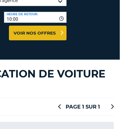
TION
NCES DE VOYAGES &
HEURE DE RETOUR:
10:00
AFFILIÉS
TÈRES
U
CONNEXION
VOIR NOS OFFRES
TÈRE
CULE
OCATION DE VOITURE
ALISER
TÈRE
CULE
PAGE 1 SUR 1
L
E