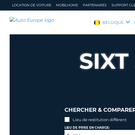
LOCATION DE VOITURE
MOBILHOME
PARTENAIRES
SUPPORT CLI
AUTO
BELGIQUE
EUROPE
LOCATION
DE
SIXT
VOITURE
MOBILHOME
PARTENAIRES
SUPPORT
CLIENT
MON
GÉRER
COMPTE
MA
CHERCHER & COMPARER 
RÉSERVATION
Lieu de restitution différent
BELGIQUE
LANGUE
LIEU DE PRISE EN CHARGE: