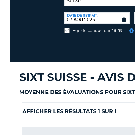
LIEU
DE
DATE DE RETRAIT:
Lieu
RESTITUTION:
de
Âge du conducteur 26-69
restitution
différent
SIXT SUISSE - AVIS
MOYENNE DES ÉVALUATIONS POUR SIXT
AFFICHER LES RÉSULTATS 1 SUR 1