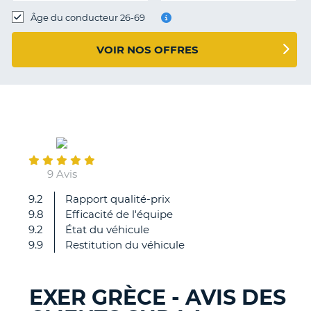
T
Âge du conducteur 26-69
VOIR NOS OFFRES
April
28
9 Avis
9.2
Rapport qualité-prix
Site
9.8
Efficacité de l'équipe
clair
9.2
État du véhicule
9.9
Restitution du véhicule
EXER GRÈCE - AVIS DES
H