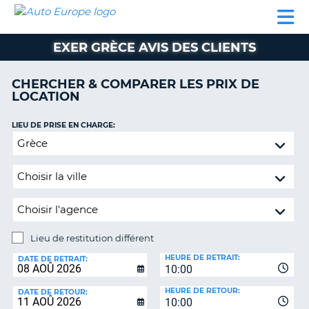
AUTO
LOCATION
LOCATION
SUPPORT
EUROPE
DE
DE
MOBILHOME
PARTENAIRES
CLIENT
VOITURE
VOITURE
EXER GRÈCE AVIS DES CLIENTS
MOBILHOME
CHERCHER & COMPARER LES PRIX DE
PARTENAIRES
LOCATION
SUPPORT
CLIENT
LIEU DE PRISE EN CHARGE:
ON
Lieu
MON
de
COMPTE
restitution
GÉRER
différent
MA
RÉSERVATION
Lieu de restitution différent
BELGIQUE
LIEU
HEURE DE RETRAIT:
DE
DATE DE RETRAIT:
LANGUE
10:00
RESTITUTION:
HEURE DE RETOUR:
DATE DE RETOUR:
10:00