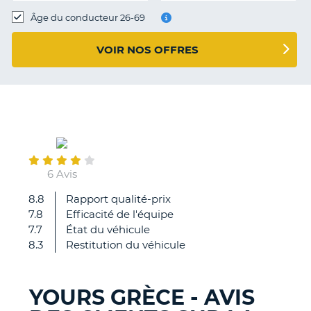
T
Âge du conducteur 26-69
VOIR NOS OFFRES
August
24
6 Avis
8.8
Rapport qualité-prix
Avis
7.8
Efficacité de l'équipe
globalement
7.7
État du véhicule
positif.
8.3
Restitution du véhicule
2
soucis
:
YOURS GRÈCE - AVIS
1/
H