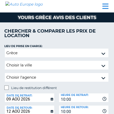
AUTO
LOCATION
LOCATION
SUPPORT
EUROPE
DE
DE
MOBILHOME
PARTENAIRES
CLIENT
VOITURE
VOITURE
YOURS GRÈCE AVIS DES CLIENTS
MOBILHOME
CHERCHER & COMPARER LES PRIX DE
PARTENAIRES
LOCATION
SUPPORT
CLIENT
LIEU DE PRISE EN CHARGE:
ON
Lieu
MON
de
COMPTE
restitution
GÉRER
différent
MA
RÉSERVATION
Lieu de restitution différent
BELGIQUE
LIEU
HEURE DE RETRAIT:
DE
DATE DE RETRAIT:
LANGUE
10:00
RESTITUTION:
HEURE DE RETOUR:
DATE DE RETOUR:
10:00