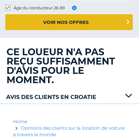
T
Âge du conducteur 26-69
VOIR NOS OFFRES
CE LOUEUR N'A PAS
REÇU SUFFISAMMENT
D'AVIS POUR LE
MOMENT.
AVIS DES CLIENTS EN CROATIE
ABC
Rent
Active
Home
Air
Opinions des clients sur la location de voiture
Rent
à travers le monde
H