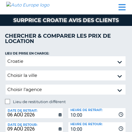
AUTO
LOCATION
LOCATION
SUPPORT
EUROPE
DE
DE
MOBILHOME
PARTENAIRES
CLIENT
VOITURE
VOITURE
SURPRICE CROATIE AVIS DES CLIENTS
MOBILHOME
CHERCHER & COMPARER LES PRIX DE
PARTENAIRES
LOCATION
SUPPORT
CLIENT
LIEU DE PRISE EN CHARGE:
ON
Lieu
MON
de
COMPTE
restitution
GÉRER
différent
MA
RÉSERVATION
Lieu de restitution différent
BELGIQUE
LIEU
HEURE DE RETRAIT:
DE
DATE DE RETRAIT:
LANGUE
10:00
RESTITUTION:
HEURE DE RETOUR:
DATE DE RETOUR:
10:00