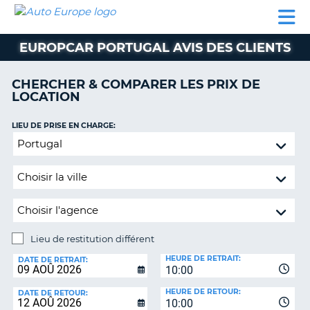
AUTO
LOCATION
LOCATION
SUPPORT
EUROPE
DE
DE
MOBILHOME
PARTENAIRES
CLIENT
VOITURE
VOITURE
EUROPCAR PORTUGAL AVIS DES CLIENTS
MOBILHOME
CHERCHER & COMPARER LES PRIX DE
PARTENAIRES
LOCATION
SUPPORT
CLIENT
LIEU DE PRISE EN CHARGE:
ON
Lieu
MON
de
COMPTE
restitution
GÉRER
différent
MA
RÉSERVATION
Lieu de restitution différent
BELGIQUE
LIEU
HEURE DE RETRAIT:
DE
DATE DE RETRAIT:
LANGUE
10:00
RESTITUTION:
HEURE DE RETOUR:
DATE DE RETOUR:
10:00