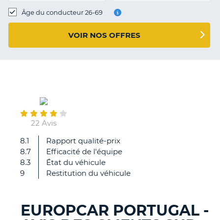
T
Âge du conducteur 26-69
VOIR NOS OFFRES
March
06
22 Avis
8.1
Rapport qualité-prix
Bien
8.7
Efficacité de l'équipe
organisé.
8.3
État du véhicule
Attente
9
Restitution du véhicule
limitée.
Check
up
EUROPCAR PORTUGAL -
avant
H