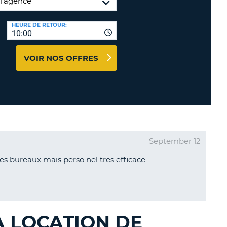
TION
NCES DE VOYAGES &
HEURE DE RETOUR:
10:00
AFFILIÉS
TÈRES
U
CONNEXION
VOIR NOS OFFRES
TÈRE
CULE
ALISER
September 12
TÈRE
 des bureaux mais perso nel tres efficace
CULE
L
E
LA LOCATION DE