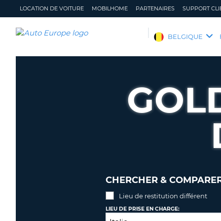
LOCATION DE VOITURE
MOBILHOME
PARTENAIRES
SUPPORT CLI
AUTO
BELGIQUE
EUROPE
LOCATION
DE
GOLD
VOITURE
MOBILHOME
PARTENAIRES
SUPPORT
CLIENT
MON
GÉRER
COMPTE
MA
CHERCHER & COMPARER 
RÉSERVATION
Lieu de restitution différent
BELGIQUE
LANGUE
LIEU DE PRISE EN CHARGE: