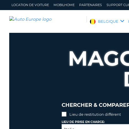
LOCATION DE VOITURE
MOBILHOME
PARTENAIRES
SUPPORT CLI
AUTO
BELGIQUE
EUROPE
LOCATION
DE
MAGG
VOITURE
MOBILHOME
PARTENAIRES
SUPPORT
CLIENT
MON
GÉRER
COMPTE
MA
CHERCHER & COMPARER 
RÉSERVATION
Lieu de restitution différent
BELGIQUE
LANGUE
LIEU DE PRISE EN CHARGE: