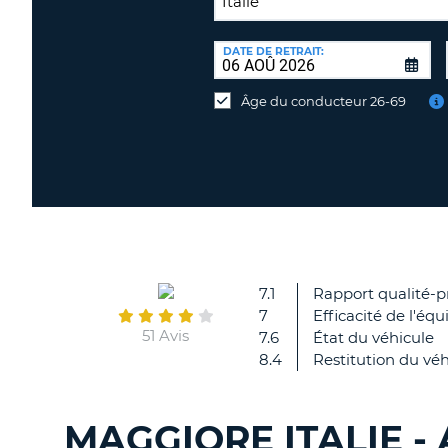
LIEU
DE
DATE DE RETRAIT:
Lieu
RESTITUTION:
de
Âge du conducteur 26-69
restitution
différent
7.1
Rapport qualité-p
7
Efficacité de l'équ
51 Avis
7.6
État du véhicule
8.4
Restitution du véh
MAGGIORE ITALIE -