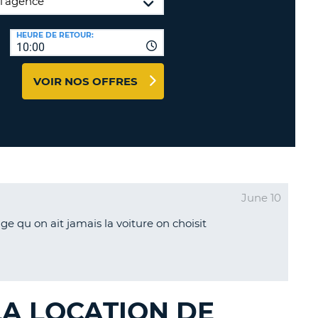
TION
NCES DE VOYAGES &
HEURE DE RETOUR:
10:00
AFFILIÉS
TÈRES
U
CONNEXION
VOIR NOS OFFRES
TÈRE
CULE
ALISER
June 10
TÈRE
 qu on ait jamais la voiture on choisit
CULE
L
E
 LA LOCATION DE