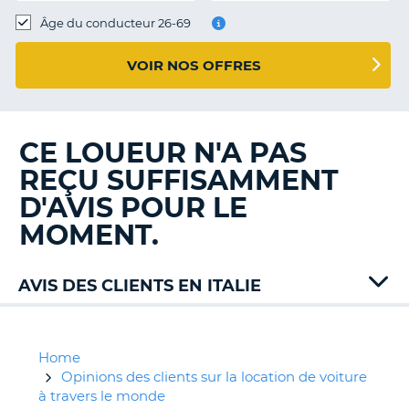
T
Âge du conducteur 26-69
VOIR NOS OFFRES
CE LOUEUR N'A PAS
REÇU SUFFISAMMENT
D'AVIS POUR LE
MOMENT.
AVIS DES CLIENTS EN ITALIE
Alamo
Autovia
Avis
Home
B-
Opinions des clients sur la location de voiture
Rent
à travers le monde
H