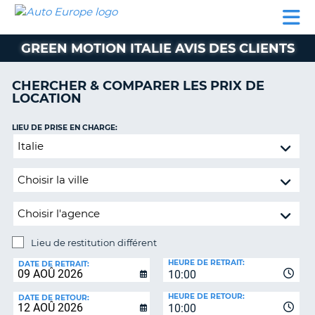
AUTO
LOCATION
LOCATION
SUPPORT
EUROPE
DE
DE
MOBILHOME
PARTENAIRES
CLIENT
VOITURE
VOITURE
GREEN MOTION ITALIE AVIS DES CLIENTS
MOBILHOME
CHERCHER & COMPARER LES PRIX DE
PARTENAIRES
LOCATION
SUPPORT
CLIENT
LIEU DE PRISE EN CHARGE:
ON
Lieu
MON
de
COMPTE
restitution
GÉRER
différent
MA
RÉSERVATION
Lieu de restitution différent
BELGIQUE
LIEU
HEURE DE RETRAIT:
DE
DATE DE RETRAIT:
LANGUE
10:00
RESTITUTION:
HEURE DE RETOUR:
DATE DE RETOUR:
10:00